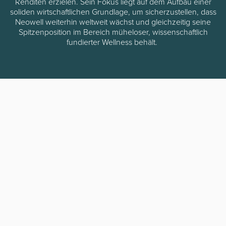
Renditen erzielen. Sein Fokus liegt auf dem Aufbau einer
soliden wirtschaftlichen Grundlage, um sicherzustellen, dass
Neowell weiterhin weltweit wächst und gleichzeitig seine
Spitzenposition im Bereich müheloser, wissenschaftlich
fundierter Wellness behält.