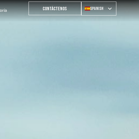
Italian
Spanish
CONTÁCTENOS
oría
French
English
German
Italian
French
German