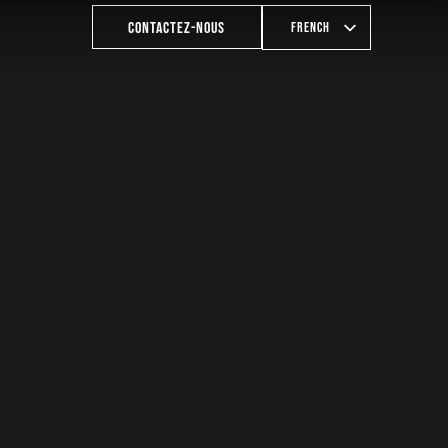
Italian
French
CONTACTEZ-NOUS
German
English
Spanish
Italian
German
Spanish