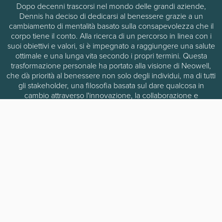
Dopo decenni trascorsi nel mondo delle grandi aziende,
Dennis ha deciso di dedicarsi al benessere grazie a un
cambiamento di mentalità basato sulla consapevolezza che il
corpo tiene il conto. Alla ricerca di un percorso in linea con i
suoi obiettivi e valori, si è impegnato a raggiungere una salute
ottimale e una lunga vita secondo i propri termini. Questa
trasformazione personale ha portato alla visione di Neowell,
che dà priorità al benessere non solo degli individui, ma di tutti
gli stakeholder, una filosofia basata sul dare qualcosa in
cambio attraverso l'innovazione, la collaborazione e
l'accessibilità.
In Neowell, Dennis svolge un ruolo strategico nella definizione
del modello commerciale, delle operazioni e della crescita
internazionale dell'azienda. È fortemente coinvolto nello
sviluppo di partnership con operatori globali nel settore del
benessere, resort e destinazioni turistiche di alto livello
dedicate alla salute, garantendo che le tecnologie di Neowell
siano posizionate per un valore a lungo termine e
un'integrazione di grande impatto.
Per Dennis, il successo commerciale significa costruire un
ecosistema fiorente di persone e partner che condividono gli