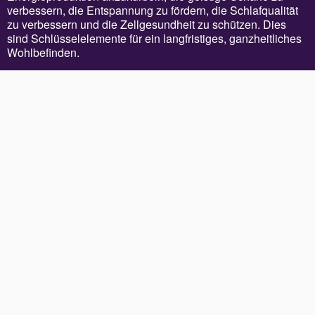
verbessern, die Entspannung zu fördern, die Schlafqualität
zu verbessern und die Zellgesundheit zu schützen. Dies
sind Schlüsselelemente für ein langfristiges, ganzheitliches
Wohlbefinden.
Die Zufuhr von molekularem Wasserstoff (H₂) ist einzigartig,
da es sich um ein kleines, aber leistungsstarkes Molekül
handelt, das bei Forschern, Wellness-Experten und
Gesundheitsinnovatoren zunehmend Anerkennung findet.
Gestützt durch neue wissenschaftliche Erkenntnisse und
begeistert aufgenommen von Gesundheitsinnovatoren und -
praktikern, ist dieses bemerkenswert kleine Molekül eine der
wirksamsten Methoden, um oxidativen Stress zu mindern,
unsere Zellgesundheit zu harmonisieren, Entzündungen zu
reduzieren und den Alterungsprozess zu modulieren, damit
wir mit Kraft und Anmut altern können.
Das AirPod-Erlebnis